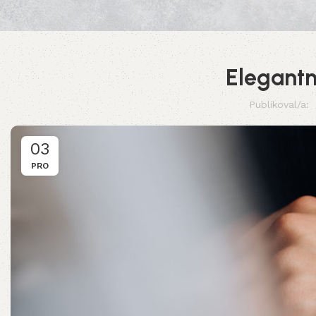
Elegantn
Publikoval/a:
03
PRO