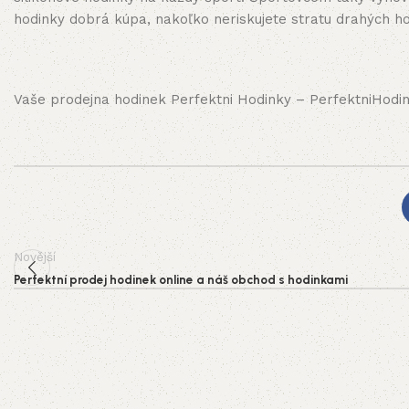
hodinky dobrá kúpa, nakoľko neriskujete stratu drahých ho
Vaše prodejna hodinek Perfektni Hodinky – PerfektniHodin
Novější
Perfektní prodej hodinek online a náš obchod s hodinkami