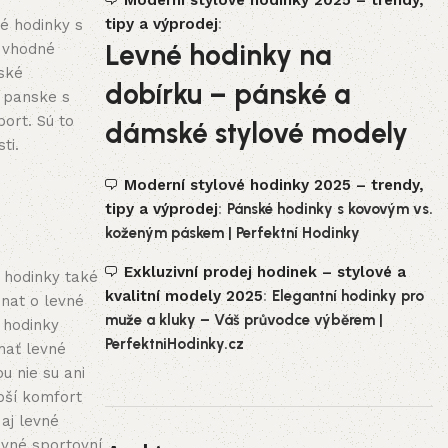
Moderní stylové hodinky 2025 – trendy,
tipy a výprodej
:
ké hodinky s
Levné hodinky na
 vhodné
ské
dobírku – pánské a
 panske s
ort. Sú to
dámské stylové modely
sti.
Moderní stylové hodinky 2025 – trendy,
tipy a výprodej
:
Pánské hodinky s kovovým vs.
koženým páskem | Perfektní Hodinky
Exkluzivní prodej hodinek – stylové a
 hodinky také
kvalitní modely 2025
:
Elegantní hodinky pro
dnat o levné
muže a kluky – Váš průvodce výběrem |
 hodinky
PerfektniHodinky.cz
nať levné
u nie su ani
pší komfort
aj levné
evné sportovní