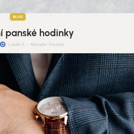
BLOG
í panské hodinky
Lukáš R. - Manažer Prodeje