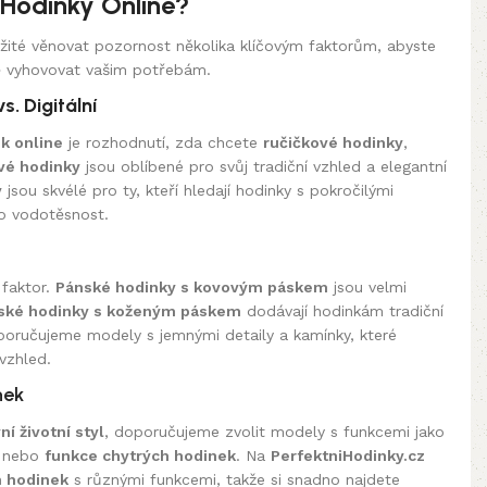
Hodinky Online?
ežité věnovat pozornost několika klíčovým faktorům, abyste
ně vyhovovat vašim potřebám.
s. Digitální
k online
je rozhodnutí, zda chcete
ručičkové hodinky
,
vé hodinky
jsou oblíbené pro svůj tradiční vzhled a elegantní
y
jsou skvélé pro ty, kteří hledají hodinky s pokročilými
bo vodotěsnost.
 faktor.
Pánské hodinky s kovovým páskem
jsou velmi
ské hodinky s koženým páskem
dodávají hodinkám tradiční
oručujeme modely s jemnými detaily a kamínky, které
vzhled.
nek
ní životní styl
, doporučujeme zvolit modely s funkcemi jako
nebo
funkce chytrých hodinek
. Na
PerfektniHodinky.cz
h hodinek
s různými funkcemi, takže si snadno najdete