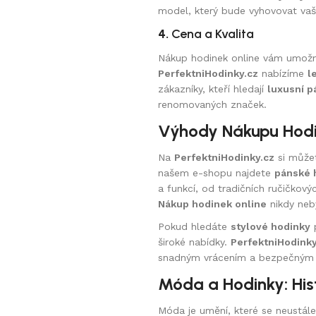
model, který bude vyhovovat va
4.
Cena a Kvalita
Nákup hodinek online vám umožn
PerfektniHodinky.cz
nabízíme
l
zákazníky, kteří hledají
luxusní p
renomovaných značek.
Výhody Nákupu Hodin
Na
PerfektniHodinky.cz
si můžete
našem e-shopu najdete
pánské 
a funkcí, od tradičních ručičko
Nákup hodinek online
nikdy neby
Pokud hledáte
stylové hodinky
p
široké nabídky.
PerfektniHodinky
snadným vrácením a bezpečným
Móda a Hodinky: His
Móda je umění, které se neustále vy