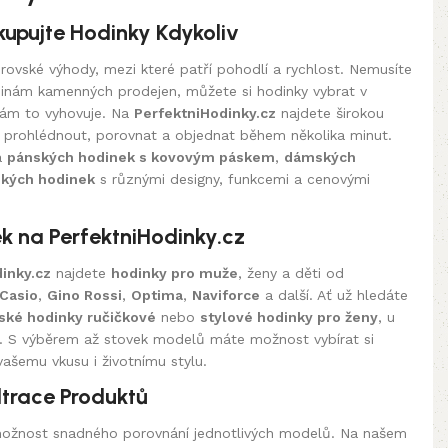
kupujte Hodinky Kdykoliv
rovské výhody, mezi které patří pohodlí a rychlost. Nemusíte
inám kamenných prodejen, můžete si hodinky vybrat v
 vám to vyhovuje. Na
PerfektniHodinky.cz
najdete širokou
e prohlédnout, porovnat a objednat během několika minut.
a
pánských hodinek s kovovým páskem
,
dámských
ských hodinek
s různými designy, funkcemi a cenovými
k na PerfektniHodinky.cz
inky.cz
najdete
hodinky pro muže
, ženy a děti od
Casio
,
Gino Rossi
,
Optima
,
Naviforce
a další. Ať už hledáte
ské hodinky ručičkové
nebo
stylové hodinky pro ženy
, u
. S výběrem až stovek modelů máte možnost vybírat si
ašemu vkusu i životnímu stylu.
ltrace Produktů
 možnost snadného porovnání jednotlivých modelů. Na našem