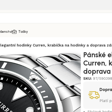
ušenství
Tašky
legantní hodinky Curren, krabička na hodinky a doprava z
Pánské e
Curren, 
doprava
SKU:
97/590398
Dopr
Platí 
Stylové hodi