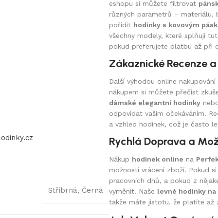
eshopu si můžete filtrovat
pánsk
různých parametrů – materiálu, ba
pořídit
hodinky s kovovým pás
všechny modely, které splňují t
pokud preferujete platbu až při 
Zákaznické Recenze a
Další výhodou online nakupování
nákupem si můžete přečíst zkuše
dámské elegantní hodinky
neb
odpovídat vašim očekáváním. Rec
a vzhled hodinek, což je často l
odinky.cz
Rychlá Doprava a Mož
Nákup
hodinek online
na
Perfek
možnosti vrácení zboží. Pokud s
pracovních dnů, a pokud z nějak
Stříbrná, Černá
vyměnit. Naše
levné hodinky na
takže máte jistotu, že platíte až 