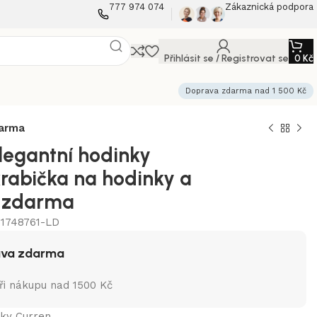
777 974 074
Zákaznická podpora
Přihlásit se / Registrovat se
0
Kč
Doprava zdarma nad 1 500 Kč
darma
legantní hodinky
krabička na hodinky a
 zdarma
1748761-LD
ava zdarma
při nákupu nad 1500 Kč
nky Curren