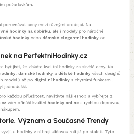
šim požadavkům.
í porovnávat ceny mezi různými prodejci. Na
evné hodinky na dobírku
, ale i modely pro náročné
ánské hodinky
nebo
dámské elegantní hodinky
od
ek na PerfektniHodinky.cz
 být jisti, že získáte kvalitní hodinky za skvélé ceny. Na
hodinky
,
dámské hodinky
a
dětské hodinky
všech designů
vých modelů až po
digitální hodinky
s chytrými funkcemi.
l jednodušší!
ro každou příležitost, navštivte náš eshop a vybírejte z
.cz
vám přináší kvalitní
hodinky online
s rychlou dopravou,
 nákupem.
torie, Význam a Současné Trendy
víjí, a hodinky v ní hrají klíčovou roli již po staletí. Tyto