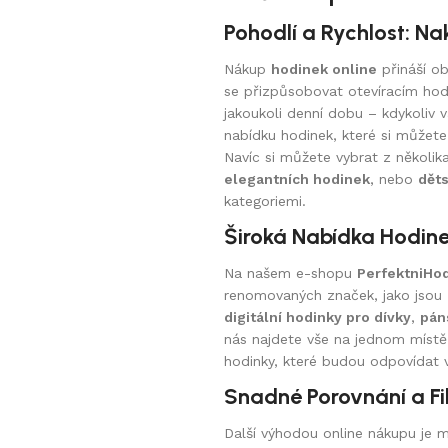
Pohodlí a Rychlost: Na
Nákup
hodinek online
přináší ob
se přizpůsobovat otevíracím hod
jakoukoli denní dobu – kdykoliv
nabídku hodinek, které si můžet
Navíc si můžete vybrat z několik
elegantních hodinek
, nebo
dět
kategoriemi.
Široká Nabídka Hodine
Na našem e-shopu
PerfektniHod
renomovaných značek, jako jsou
digitální hodinky pro dívky
,
pán
nás najdete vše na jednom místě
hodinky, které budou odpovídat v
Snadné Porovnání a Fi
Další výhodou online nákupu je