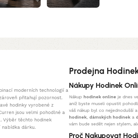
Prodejna Hodinek 
Nákupy Hodinek Onl
binací moderních technologií a
Nákup
hodinek online
je dnes ve
zároveň přitahují pozornost.
aniž byste museli opustit pohod
utavé hodinky vyrobené z
váš nákup byl co nejjednodušší 
 Curren jsou velmi pohodlné a
hodinek
,
dámských hodinek
a
. Výběr těchto hodinek
vám bude sedět nejen stylem, ale
í nabídka dárku.
Proč Nakupovat Hodi