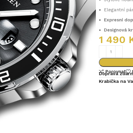
Elegantní pá
Expresní dop
Designová k
1 490
Porovnat
Doprava zdarm
Krabička na V