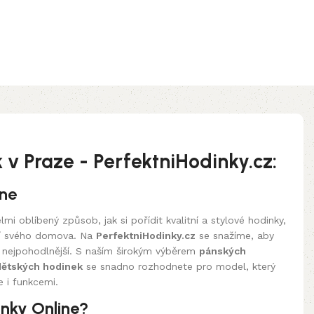
v Praze - PerfektniHodinky.cz:
ine
lmi oblíbený způsob, jak si pořídit kvalitní a stylové hodinky,
lí svého domova. Na
PerfektniHodinky.cz
se snažíme, aby
a nejpohodlnější. S naším širokým výběrem
pánských
dětských hodinek
se snadno rozhodnete pro model, který
 i funkcemi.
nky Online?