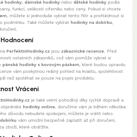
é hodinky
,
dámské hodinky
nebo
dětské hodinky
podle
rvy, funkcí, velikosti ciferníku nebo ceny. Pokud si chcete
kem
, můžete si jednoduše vybrat tento filtr a prohlédnout si
uto podmínku. Také můžete vybírat
hodinky na dobírku
,
doručení.
 Hodnocení
 na
PerfektniHodinky.cz
jsou
zákaznické recenze
. Před
nosti ostatních zákazníků, což vám pomůže vybrat si
o
pánské hodinky s kovovým páskem
, které budou opravdu
enze vám poskytnou reálný pohled na kvalitu, spolehlivost
epší než spoléhat se pouze na popis produktu.
nost Vrácení
tniHodinky.cz
je také velmi pohodlný díky rychlé dopravě a
i objednáte
hodinky online
, doručíme vám je během několika
ého důvodu nebudete spokojeni, můžete je vrátit nebo
 dobírku
vám umožní bezpečně zaplatit až při doručení,
za zboží, které obdržíte.