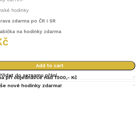
nské hodinky
rava zdarma po ČR i SR
rabička na hodinky zdarma
Kč
Add to cart
Přidat do seznamu přání
a při objednávce nad 1500,- Kč
aše nové hodinky zdarma!