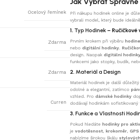
Jak Vybrat Správné 
Ocelový řemínek
Při nákupu hodinek online je důl
vybrali model, který bude ideál
1.
Typ Hodinek
– Ručičkové v
Prvním krokem při výběru
hodine
Zdarma
nebo
digitální hodinky
.
Ručičko
design. Naopak
digitální hodink
funkcemi jako stopky, budík, ne
2.
Materiál a Design
Zdarma
Materiál hodinek je další důležitý
odolné a elegantní, zatímco
pán
vzhled. Pro
dámské hodinky
dop
Curren
dodávají hodinkám sofistikovaný 
3.
Funkce a Vlastnosti Hodi
Pokud hledáte
hodinky pro aktiv
je
vodotěsnost
,
krokoměr
,
GPS
nabízíme širokou škálu
stylovýc