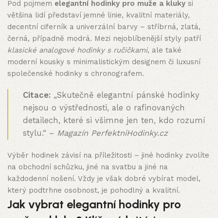
Pod pojmem
elegantní hodinky pro muže a kluky
si
většina lidí představí jemné linie, kvalitní materiály,
decentní ciferník a univerzální barvy – stříbrná, zlatá,
černá, případně modrá. Mezi nejoblíbenější styly patří
klasické analogové hodinky s ručičkami
, ale také
moderní kousky s minimalistickým designem či luxusní
společenské hodinky s chronografem.
Citace:
„Skutečně elegantní pánské hodinky
nejsou o výstřednosti, ale o rafinovaných
detailech, které si všimne jen ten, kdo rozumí
stylu.“ –
Magazín PerfektniHodinky.cz
Výběr hodinek závisí na příležitosti – jiné hodinky zvolíte
na obchodní schůzku, jiné na svatbu a jiné na
každodenní nošení. Vždy je však dobré vybírat model,
který podtrhne osobnost, je pohodlný a kvalitní.
Jak vybrat elegantní hodinky pro