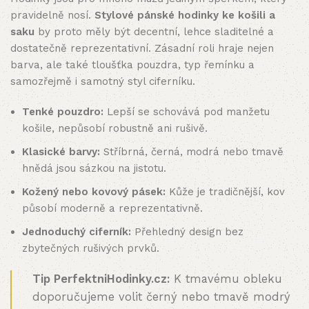
pravidelně nosí.
Stylové pánské hodinky ke košili a
saku
by proto měly být decentní, lehce sladitelné a
dostatečně reprezentativní. Zásadní roli hraje nejen
barva, ale také tloušťka pouzdra, typ řemínku a
samozřejmě i samotný styl ciferníku.
Tenké pouzdro:
Lepší se schovává pod manžetu
košile, nepůsobí robustně ani rušivě.
Klasické barvy:
Stříbrná, černá, modrá nebo tmavě
hnědá jsou sázkou na jistotu.
Kožený nebo kovový pásek:
Kůže je tradičnější, kov
působí moderně a reprezentativně.
Jednoduchý ciferník:
Přehledný design bez
zbytečných rušivých prvků.
Tip PerfektniHodinky.cz:
K tmavému obleku
doporučujeme volit černý nebo tmavě modrý