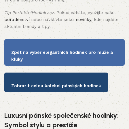
střední pouzdro (36–42 mm).
Tip PerfektniHodinky.cz:
Pokud váháte, využijte naše
poradenství
nebo navštivte sekci
novinky
, kde najdete
aktuální trendy a tipy.
Zpět na výběr elegantních hodinek pro muže a
kluky
|
Zobrazit celou kolekci pánských hodinek
Luxusní pánské společenské hodinky:
Symbol stylu a prestiže