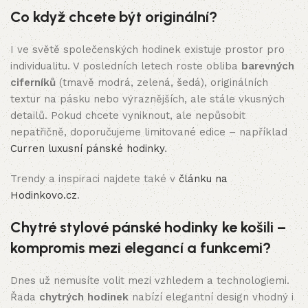
Co když chcete být originální?
I ve světě společenských hodinek existuje prostor pro
individualitu. V posledních letech roste obliba
barevných
ciferníků
(tmavě modrá, zelená, šedá), originálních
textur na pásku nebo výraznějších, ale stále vkusných
detailů. Pokud chcete vyniknout, ale nepůsobit
nepatřičně, doporučujeme limitované edice – například
Curren luxusní pánské hodinky
.
Trendy a inspiraci najdete také v
článku na
Hodinkovo.cz
.
Chytré stylové pánské hodinky ke košili –
kompromis mezi elegancí a funkcemi?
Dnes už nemusíte volit mezi vzhledem a technologiemi.
Řada
chytrých hodinek
nabízí elegantní design vhodný i