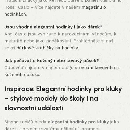
Tradiční značky jako Perfect, Curren, Daniel Klein, Gino
Rossi, Casio – více najdete v našem
magazínu o
hodinkách
.
Jsou vhodné elegantní hodinky i jako dárek?
Ano, často jsou vybírané k narozeninám, Vánocům, k
maturitě nebo jako poděkování. Prohlédněte si naši
sekci
dárkové krabičky na hodinky
.
Jak pečovat o kožený nebo kovový pásek?
Odpověď najdete v našem blogu
srovnání kovového a
koženého pásku
.
Inspirace: Elegantní hodinky pro kluky
– stylové modely do školy i na
slavnostní události
Mnoho rodičů hledá
elegantní hodinky pro kluky
jako
dárek k prvnímu svatému přijímání, promoci,