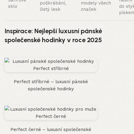
Safírové
nesmí p
poškrábání,
modely všech
sklo
do sty
čistý lesk
značek
píske
Inspirace: Nejlepší luxusní pánské
společenské hodinky v roce 2025
Perfect stříbrné – luxusní pánské
společenské hodinky
Perfect černé – luxusní společenské