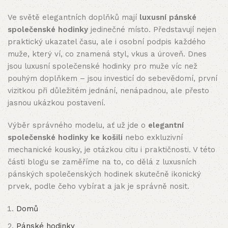
Ve světě elegantních doplňků mají
luxusní pánské
společenské hodinky
jedinečné místo. Představují nejen
praktický ukazatel času, ale i osobní podpis každého
muže, který ví, co znamená styl, vkus a úroveň. Dnes
jsou luxusní společenské hodinky pro muže víc než
pouhým doplňkem – jsou investicí do sebevědomí, první
vizitkou při důležitém jednání, nenápadnou, ale přesto
jasnou ukázkou postavení.
Výběr správného modelu, ať už jde o
elegantní
společenské hodinky ke košili
nebo exkluzivní
mechanické kousky, je otázkou citu i praktičnosti. V této
části blogu se zaměříme na to, co dělá z luxusních
pánských společenských hodinek skutečně ikonický
prvek, podle čeho vybírat a jak je správně nosit.
Domů
Pánské hodinky