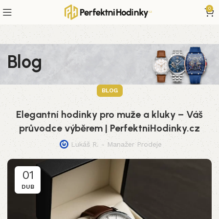
0
Blog
BLOG
Elegantní hodinky pro muže a kluky – Váš
průvodce výběrem | PerfektniHodinky.cz
Lukáš R. - Manažer Prodeje
01
DUB