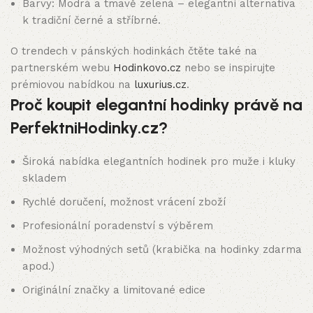
Barvy: Modrá a tmavě zelená – elegantní alternativa
k tradiční černé a stříbrné.
O trendech v pánských hodinkách čtěte také na
partnerském webu
Hodinkovo.cz
nebo se inspirujte
prémiovou nabídkou na
luxurius.cz
.
Proč koupit elegantní hodinky právě na
PerfektniHodinky.cz?
Široká nabídka elegantních hodinek pro muže i kluky
skladem
Rychlé doručení, možnost vrácení zboží
Profesionální poradenství s výběrem
Možnost výhodných setů (krabička na hodinky zdarma
apod.)
Originální značky a limitované edice