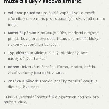
muže a kluky? Klíčová kritéria
Velikost pouzdra:
Pro štíhlé zápěstí volte menší
ciferník (36–40 mm), pro robustnější ruku větší (41–45
mm).
Materiál pásku:
Klasikou je kůže, moderní eleganci
přináší kov (nerezová ocel, titan), pro mladší kluky i
silikon v decentních barvách.
Typ ciferníku:
Minimalistický, přehledný, bez
nadbytečných funkcí.
Barva:
Univerzální černá, stříbrná, modrá, hnědá.
Zlaté varianty jsou opět v kurzu.
Značka a původ:
Tradiční značky zaručují kvalitu a
dlouhou životnost.
Tabulka: Srovnání materiálů elegantních hodinek pro
muže a kluky