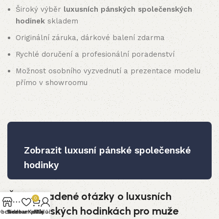
Široký výběr
luxusních pánských společenských
hodinek
skladem
Originální záruka, dárkové balení zdarma
Rychlé doručení a profesionální poradenství
Možnost osobního vyzvednutí a prezentace modelu
přímo v showroomu
Zobrazit luxusní pánské společenské
hodinky
Často kladené otázky o luxusních
0
společenských hodinkách pro muže
Obchod
Sidebar
Seznam přání
Košík
Můj účet