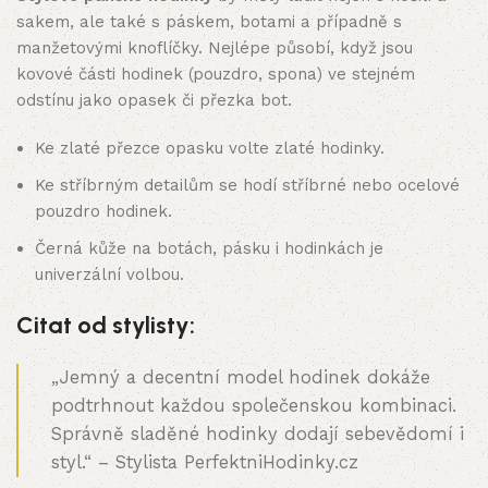
sakem, ale také s páskem, botami a případně s
manžetovými knoflíčky. Nejlépe působí, když jsou
kovové části hodinek (pouzdro, spona) ve stejném
odstínu jako opasek či přezka bot.
Ke zlaté přezce opasku volte zlaté hodinky.
Ke stříbrným detailům se hodí stříbrné nebo ocelové
pouzdro hodinek.
Černá kůže na botách, pásku i hodinkách je
univerzální volbou.
Citat od stylisty:
„Jemný a decentní model hodinek dokáže
podtrhnout každou společenskou kombinaci.
Správně sladěné hodinky dodají sebevědomí i
styl.“ – Stylista PerfektniHodinky.cz