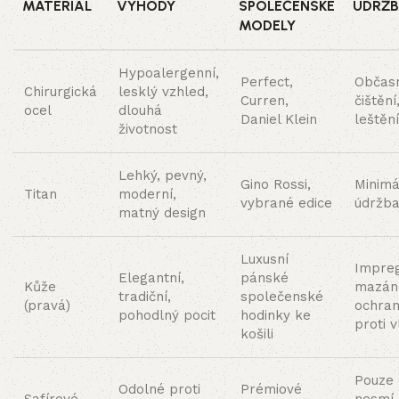
MATERIÁL
VÝHODY
SPOLEČENSKÉ
ÚDRŽ
MODELY
Hypoalergenní,
Perfect,
Občas
Chirurgická
lesklý vzhled,
Curren,
čištění
ocel
dlouhá
Daniel Klein
leštění
životnost
Lehký, pevný,
Gino Rossi,
Minimá
Titan
moderní,
vybrané edice
údržb
matný design
Luxusní
Impre
Elegantní,
pánské
Kůže
mazání
tradiční,
společenské
(pravá)
ochra
pohodlný pocit
hodinky ke
proti 
košili
Pouze o
Odolné proti
Prémiové