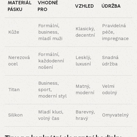
MATERIÁL
VHODNÉ
VZHLED
ÚDRŽBA
PÁSKU
PRO
Formální,
Pravidelná
Klasický,
Kůže
business,
péče,
decentní
mladí muži
impregnace
Formální,
Nerezová
Lesklý,
Snadná
každodenní
ocel
luxusní
údržba
nošení
Business,
Matný,
Velmi
Titan
sport,
moderní
odolný
moderní styl
Mladí kluci,
Barevný,
Silikon
Omyvatelný
volný čas
hravý