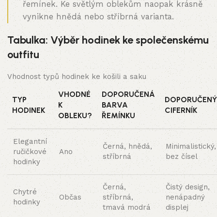
řemínek. Ke světlým oblekům naopak krásně
vynikne hnědá nebo stříbrná varianta.
Tabulka: Výběr hodinek ke společenskému
outfitu
Vhodnost typů hodinek ke košili a saku
VHODNÉ
DOPORUČENÁ
TYP
DOPORUČENÝ
K
BARVA
HODINEK
CIFERNÍK
OBLEKU?
ŘEMÍNKU
Elegantní
Černá, hnědá,
Minimalistický,
ručičkové
Ano
stříbrná
bez čísel
hodinky
Černá,
Čistý design,
Chytré
Občas
stříbrná,
nenápadný
hodinky
tmavá modrá
displej