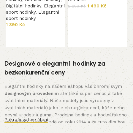
Digitální hodinky
,
Elegantní
1 490
Kč
O
2 290
Kč
sport hodinky
,
Elegantní
2
Add to cart
sport hodinky
1 390
Kč
Add to cart
Designové a elegantní hodinky za
bezkonkurenční ceny
Elegantní hodinky na našem eshopu Vás ohromí svým
designovým provedením
ale také super cenou a také
kvalitními materiály. Naše modely jsou vyrobeny z
kvalitních materiálů jako je chirurgická ocel, kůže nebo
pevná a odolná guma. Prodejna hodinek a hodinářského
Pokračovat ve čtení
sortimentu Praha je zde od roku 2014 a za tuto dlouhou
dobu jsme obsloužili tisíce spokojených zákazníků.