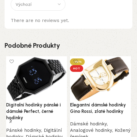
There are no reviews yet.
Podobné Produkty
-35%
HOT
Digitalní hodinky pánské i
Elegantní dámské hodinky
E
dámské Perfect, černé
Gino Rossi, zlaté hodinky
h
hodinky
h
Dámské hodinky
,
Pánské hodinky
,
Digitální
Analogové hodinky
,
Kožený
D
hodinky
,
Dámské hodinky
,
řemínek
A