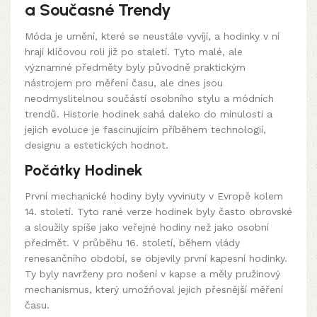
a Současné Trendy
Móda je umění, které se neustále vyvíjí, a hodinky v ní
hrají klíčovou roli již po staletí. Tyto malé, ale
významné předměty byly původně praktickým
nástrojem pro měření času, ale dnes jsou
neodmyslitelnou součástí osobního stylu a módních
trendů. Historie hodinek sahá daleko do minulosti a
jejich evoluce je fascinujícím příběhem technologií,
designu a estetických hodnot.
Počátky Hodinek
První mechanické hodiny byly vyvinuty v Evropě kolem
14. století. Tyto rané verze hodinek byly často obrovské
a sloužily spíše jako veřejné hodiny než jako osobní
předmět. V průběhu 16. století, během vlády
renesančního období, se objevily první kapesní hodinky.
Ty byly navrženy pro nošení v kapse a měly pružinový
mechanismus, který umožňoval jejich přesnější měření
času.