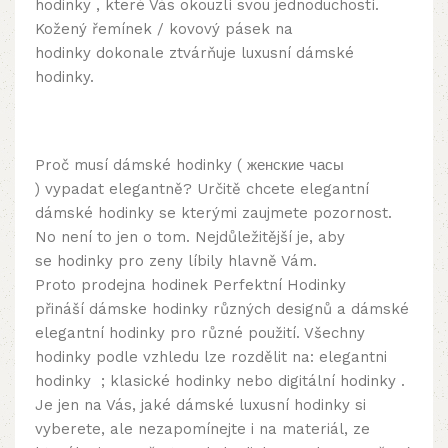
hodinky
,
které Vás okouzlí svou jednoduchostí.
Kožený řemínek /
kovový pásek na
hodinky
dokonale ztvárňuje
luxusní dámské
hodinky
.
Proč musí dámské hodinky ( женские часы
) vypadat elegantně? Určitě chcete elegantní
dámské hodinky se kterými zaujmete pozornost.
No není to jen o tom. Nejdůležitější je, aby
se hodinky pro zeny líbily hlavně Vám.
Proto
prodejna hodinek
Perfektní Hodinky
přináší dámske hodinky různých designů a dámské
elegantní hodinky pro různé použití. Všechny
hodinky podle vzhledu lze rozdělit na: elegantni
hodinky ; klasické hodinky nebo digitální hodinky .
Je jen na Vás, jaké dámské luxusní hodinky si
vyberete, ale nezapomínejte i na materiál, ze