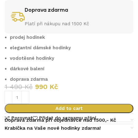
Doprava zdarma
Platí při nákupu nad 1500 Kč
prodej hodinek
elegantní dámské hodinky
vodotěsné hodinky
dárkové balení
doprava zdarma
1 490
Kč
990
Kč
Add to cart
Porovnat
Přidat do seznamu přání
Doprava zdarma při objednávce nad 1500,- Kč
Krabička na Vaše nové hodinky zdarma!