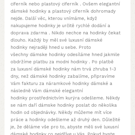
ciferník nebo plastový ciferník . Ovšem elegantní
dámské hodinky a plastový ciferník dohromady
nejde. Další věc, kterou vnímáme, když
nakupujeme hodinky je určitě
rychlé dodání
a
doprava zdarma . Nikdo nechce na hodinky čekat
dlouho. Každý by měl své
luxusní dámské
hodinky
nejraději hned u sebe. Proto
všechny dámske hodinky odesíláme hned jakmile
obdržíme platbu za modni hodinky . Po platbě
za
luxusní dámské hodinky
nám trvá zhruba 1-3
dny, než dámské hodinky zabalíme, připravíme
Vám fakturu za náramkové hodinky dámské a
následně Vám dámské elegantní
hodinky prostřednictvím kurýra odešleme. Někdy
se nám daří dámske hodinky poslat do několika
hodin od objednávky. Někdy můžeme mít více
práce a hodinky odešleme až druhý den. Důležité
je, že děláme vše pro to, abyste měli své
luxusní
dámské hodinky
co nejdříve u Vás. Pokud byste