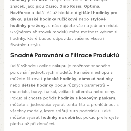
značek, jako jsou
Casio
,
Gino Rossi
,
Optima
,
Naviforce
a další. Ať už hledáte
digitální hodinky pro
dívky
,
pánské hodinky ručičkové
nebo
stylové
hodinky pro ženy
, u nás najdete vše na jednom místě.
S výběrem až stovek modelů máte možnost vybírat si
hodinky, které budou odpovídat vašemu vkusu i
životnímu stylu.
Snadné Porovnání a Filtrace Produktů
Další výhodou online nákupu je možnost snadného
porovnání jednotlivých modelů. Na našem eshopu si
můžete filtrovat
pánské hodinky
,
dámské hodinky
nebo
dětské hodinky
podle různých parametrů –
materiálu, barvy, funkcí, velikosti ciferníku nebo ceny.
Pokud si chcete pořídit
hodinky s kovovým páskem
,
můžete si jednoduše vybrat tento filtr a prohlédnout si
všechny modely, které splňují tuto podmínku. Také
můžete vybírat
hodinky na dobírku
, pokud preferujete
platbu až při doručení.