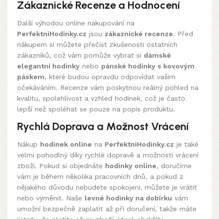
Zákaznické Recenze a Hodnocení
Další výhodou online nakupování na
PerfektniHodinky.cz
jsou
zákaznické recenze
. Před
nákupem si můžete přečíst zkušenosti ostatních
zákazníků, což vám pomůže vybrat si
dámské
elegantní hodinky
nebo
pánské hodinky s kovovým
páskem
, které budou opravdu odpovídat vašim
očekáváním. Recenze vám poskytnou reálný pohled na
kvalitu, spolehlivost a vzhled hodinek, což je často
lepší než spoléhat se pouze na popis produktu.
Rychlá Doprava a Možnost Vrácení
Nákup
hodinek online
na
PerfektniHodinky.cz
je také
velmi pohodlný díky rychlé dopravě a možnosti vrácení
zboží. Pokud si objednáte
hodinky online
, doručíme
vám je během několika pracovních dnů, a pokud z
nějakého důvodu nebudete spokojeni, můžete je vrátit
nebo vyměnit. Naše
levné hodinky na dobírku
vám
umožní bezpečně zaplatit až při doručení, takže máte