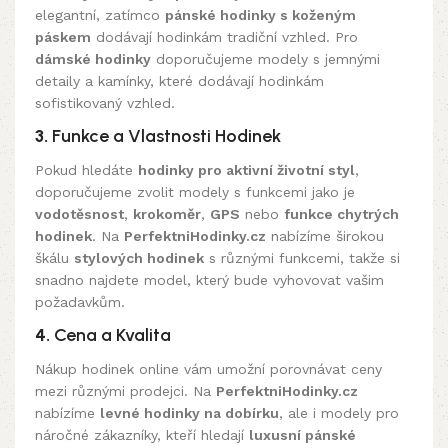
elegantní, zatímco
pánské hodinky s koženým
páskem
dodávají hodinkám tradiční vzhled. Pro
dámské hodinky
doporučujeme modely s jemnými
detaily a kamínky, které dodávají hodinkám
sofistikovaný vzhled.
3.
Funkce a Vlastnosti Hodinek
Pokud hledáte
hodinky pro aktivní životní styl
,
doporučujeme zvolit modely s funkcemi jako je
vodotěsnost
,
krokoměr
,
GPS
nebo
funkce chytrých
hodinek
. Na
PerfektniHodinky.cz
nabízíme širokou
škálu
stylových hodinek
s různými funkcemi, takže si
snadno najdete model, který bude vyhovovat vašim
požadavkům.
4.
Cena a Kvalita
Nákup hodinek online vám umožní porovnávat ceny
mezi různými prodejci. Na
PerfektniHodinky.cz
nabízíme
levné hodinky na dobírku
, ale i modely pro
náročné zákazníky, kteří hledají
luxusní pánské