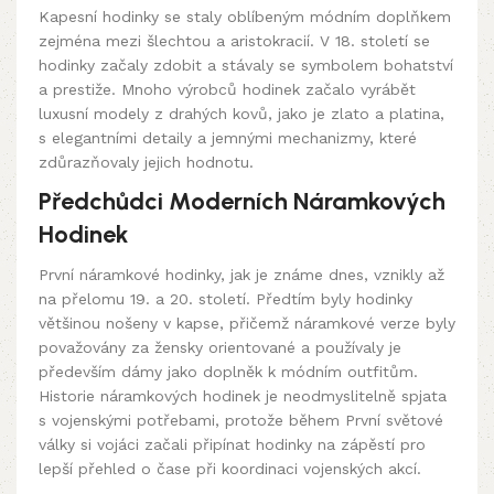
Kapesní hodinky se staly oblíbeným módním doplňkem
zejména mezi šlechtou a aristokracií. V 18. století se
hodinky začaly zdobit a stávaly se symbolem bohatství
a prestiže. Mnoho výrobců hodinek začalo vyrábět
luxusní modely z drahých kovů, jako je zlato a platina,
s elegantními detaily a jemnými mechanizmy, které
zdůrazňovaly jejich hodnotu.
Předchůdci Moderních Náramkových
Hodinek
První náramkové hodinky, jak je známe dnes, vznikly až
na přelomu 19. a 20. století. Předtím byly hodinky
většinou nošeny v kapse, přičemž náramkové verze byly
považovány za žensky orientované a používaly je
především dámy jako doplněk k módním outfitům.
Historie náramkových hodinek je neodmyslitelně spjata
s vojenskými potřebami, protože během První světové
války si vojáci začali připínat hodinky na zápěstí pro
lepší přehled o čase při koordinaci vojenských akcí.