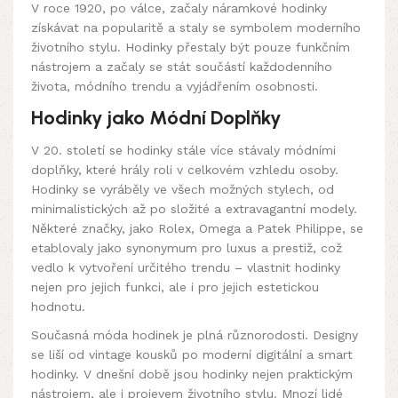
V roce 1920, po válce, začaly náramkové hodinky
získávat na popularitě a staly se symbolem moderního
životního stylu. Hodinky přestaly být pouze funkčním
nástrojem a začaly se stát součástí každodenního
života, módního trendu a vyjádřením osobnosti.
Hodinky jako Módní Doplňky
V 20. století se hodinky stále více stávaly módními
doplňky, které hrály roli v celkovém vzhledu osoby.
Hodinky se vyráběly ve všech možných stylech, od
minimalistických až po složité a extravagantní modely.
Některé značky, jako Rolex, Omega a Patek Philippe, se
etablovaly jako synonymum pro luxus a prestiž, což
vedlo k vytvoření určitého trendu – vlastnit hodinky
nejen pro jejich funkci, ale i pro jejich estetickou
hodnotu.
Současná móda hodinek je plná různorodosti. Designy
se liší od vintage kousků po moderní digitální a smart
hodinky. V dnešní době jsou hodinky nejen praktickým
nástrojem, ale i projevem životního stylu. Mnozí lidé