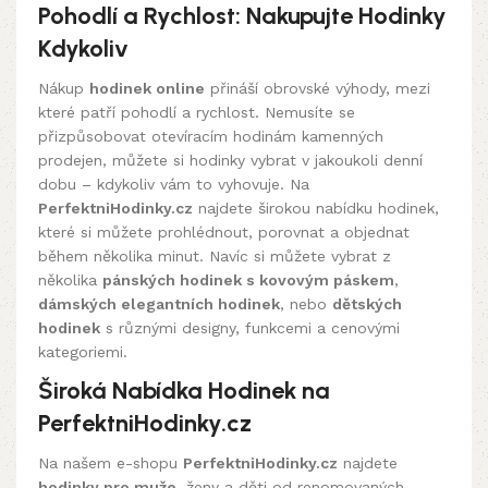
Pohodlí a Rychlost: Nakupujte Hodinky
Kdykoliv
Nákup
hodinek online
přináší obrovské výhody, mezi
které patří pohodlí a rychlost. Nemusíte se
přizpůsobovat otevíracím hodinám kamenných
prodejen, můžete si hodinky vybrat v jakoukoli denní
dobu – kdykoliv vám to vyhovuje. Na
PerfektniHodinky.cz
najdete širokou nabídku hodinek,
které si můžete prohlédnout, porovnat a objednat
během několika minut. Navíc si můžete vybrat z
několika
pánských hodinek s kovovým páskem
,
dámských elegantních hodinek
, nebo
dětských
hodinek
s různými designy, funkcemi a cenovými
kategoriemi.
Široká Nabídka Hodinek na
PerfektniHodinky.cz
Na našem e-shopu
PerfektniHodinky.cz
najdete
hodinky pro muže
, ženy a děti od renomovaných