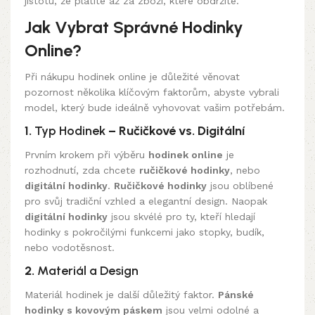
jistotu, že platíte až za zboží, které obdržíte.
Jak Vybrat Správné Hodinky
Online?
Při nákupu hodinek online je důležité věnovat
pozornost několika klíčovým faktorům, abyste vybrali
model, který bude ideálně vyhovovat vašim potřebám.
1.
Typ Hodinek
– Ručičkové vs. Digitální
Prvním krokem při výběru
hodinek online
je
rozhodnutí, zda chcete
ručičkové hodinky
, nebo
digitální hodinky
.
Ručičkové hodinky
jsou oblíbené
pro svůj tradiční vzhled a elegantní design. Naopak
digitální hodinky
jsou skvélé pro ty, kteří hledají
hodinky s pokročilými funkcemi jako stopky, budík,
nebo vodotěsnost.
2.
Materiál a Design
Materiál hodinek je další důležitý faktor.
Pánské
hodinky s kovovým páskem
jsou velmi odolné a