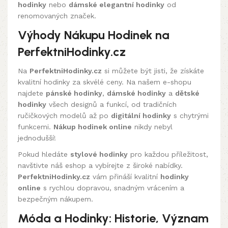
hodinky
nebo
dámské elegantní hodinky
od
renomovaných značek.
Výhody Nákupu Hodinek na
PerfektniHodinky.cz
Na
PerfektniHodinky.cz
si můžete být jisti, že získáte
kvalitní hodinky za skvélé ceny. Na našem e-shopu
najdete
pánské hodinky
,
dámské hodinky
a
dětské
hodinky
všech designů a funkcí, od tradičních
ručičkových modelů až po
digitální hodinky
s chytrými
funkcemi.
Nákup hodinek online
nikdy nebyl
jednodušší!
Pokud hledáte
stylové hodinky
pro každou příležitost,
navštivte náš eshop a vybírejte z široké nabídky.
PerfektniHodinky.cz
vám přináší kvalitní
hodinky
online
s rychlou dopravou, snadným vrácením a
bezpečným nákupem.
Móda a Hodinky: Historie, Význam