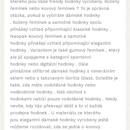
kterého jsou Vaše trendy hodinky vyrobeny. K
ožený
řemínek
nebo kovový řemínek ? To je správná
otázka, pokud si vybíráte dámské hodinky
. K
ožený
řemínek a samotné hodinky spolu
přinášejí vzhled připomínající klasické hodinky .
Naopak kovový řemínek a samotné
hodinky přinášejí vzhled připomínající elegantni
hodinky . Variantem je také
gumový řemínek
, který
ale již spojujeme s kategorií sportovní
hodinky nebo digitální hodinky . Dále
přinášíme
stříbrné dámské hodinky
s minerálním
sklem nebo s takzvaným Gorilla Glass. Doležite je
také, zda máte vodotěsné hodinky nebo
voděodolné hodinky
. Náš
obchod s
hodinkami
nabízí pouze vodotěsné hodinky . Nikdy
nevíte, kdy Vás překvapí déšť a to ví každá
prodejna hodinek
. U materiálu ze kterého
jsou elegantní dámské hodinky vyrobeny ještě
můžeme rozlišovat, zda se jedná o kovový